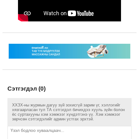
Сэтгэгдэл (0)
ХХЗХ-ны журмын дагуу зүй зохисгүй зарим үг, хэллэгийг
хязгаарласан тул ТА сэтгэгдэл бичихдээ хууль зүйн болон
ёс суртахууны хэм хэмжээг хүндэтгэнэ үү. Хэм хэмжээг
зөрчсөн сэтгэгдэлийг админ устгах эрхтэй.