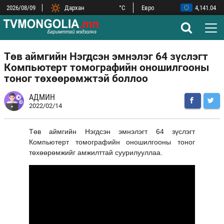
2026/08/09
Дархан
°C
Евро
4,141.04
ОХУ-ын рубль
43.77
Замын-Үүд
°C
БНХАУ-ын юань
532.66
Сүхбаатар
°C
БНСУ-ын вон
2.53
Улаанбаатар
°C
АНУ-ын доллар
3,593.87
Төв аймгийн Нэгдсэн эмнэлэг 64 зүслэгт
Компьютерт томографийн оношилгооны
тоног төхөөрөмжтэй боллоо
АДМИН
2022/02/14
Төв аймгийн Нэгдсэн эмнэлэгт 64 зүслэгт
Компьютерт томографийн оношилгооны тоног
төхөөрөмжийг амжилттай суурилууллаа.