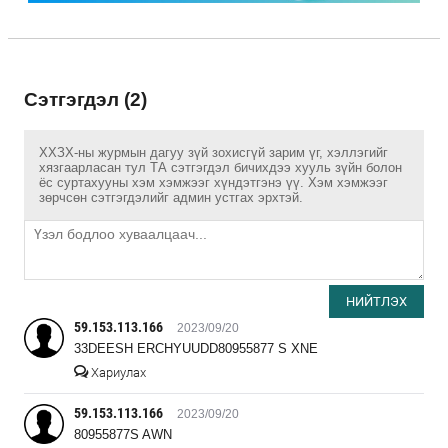
Сэтгэгдэл (2)
ХХЗХ-ны журмын дагуу зүй зохисгүй зарим үг, хэллэгийг
хязгаарласан тул ТА сэтгэгдэл бичихдээ хууль зүйн болон
ёс суртахууны хэм хэмжээг хүндэтгэнэ үү. Хэм хэмжээг
зөрчсөн сэтгэгдэлийг админ устгах эрхтэй.
НИЙТЛЭХ
59.153.113.166
2023/09/20
33DEESH ERCHYUUDD80955877 S XNE
Хариулах
59.153.113.166
2023/09/20
80955877S AWN