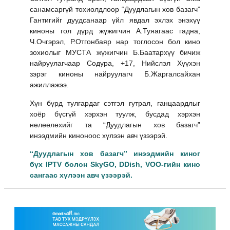
санамсаргүй тохиолдлоор “Дуудлагын хов базагч”
Гантигийг дуудсанаар үйл явдал эхлэх энэхүү
киноны гол дүрд жүжигчин А.Туяагаас гадна,
Ч.Очгэрэл, Р.Отгонбаяр нар тоглосон бол кино
зохиолыг МУСТА жүжигчин Б.Баатархүү бичиж
найруулагчаар Содура, +17, Нийслэл Хүүхэн
зэрэг киноны найруулагч Б.Жаргалсайхан
ажиллажээ.
Хүн бүрд тулгардаг сэтгэл гутрал, ганцаардлыг
хоёр бүсгүй хэрхэн туулж, бусдад хэрхэн
нөлөөлөхийг та “Дуудлагын хов базагч”
инээдмийн киноноос хүлээн авч үзээрэй.
“Дуудлагын хов базагч” инээдмийн киног
бүх
IPTV
болон
SkyGO, DDish, VO
О-гийн кино
сангаас хүлээн авч үзээрэй.