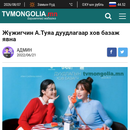
2026/08/07
Замын-Үүд
°C
ОХУ-ын рубль
44.52
БНХАУ-ын юань
532.56
Сүхбаатар
°C
БНСУ-ын вон
2.52
Улаанбаатар
°C
АНУ-ын доллар
3,593.50
Дархан
°C
Евро
4,146.36
Жүжигчин А.Туяа дуудлагаар хов базаж
явна
АДМИН
2022/06/21