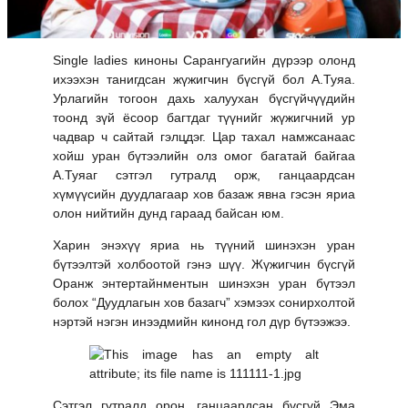
Single ladies киноны Сарангуагийн дүрээр олонд
ихээхэн танигдсан жүжигчин бүсгүй бол А.Туяа.
Урлагийн тогоон дахь халуухан бүсгүйчүүдийн
тоонд зүй ёсоор багтдаг түүнийг жүжигчний ур
чадвар ч сайтай гэлцдэг. Цар тахал намжсанаас
хойш уран бүтээлийн олз омог багатай байгаа
А.Туяаг сэтгэл гутралд орж, ганцаардсан
хүмүүсийн дуудлагаар хов базаж явна гэсэн яриа
олон нийтийн дунд гараад байсан юм.
Харин энэхүү яриа нь түүний шинэхэн уран
бүтээлтэй холбоотой гэнэ шүү. Жүжигчин бүсгүй
Оранж энтертайнментын шинэхэн уран бүтээл
болох “Дуудлагын хов базагч” хэмээх сонирхолтой
нэртэй нэгэн инээдмийн кинонд гол дүр бүтээжээ.
Сэтгэл гутралд орон, ганцаардсан бүсгүй Эма