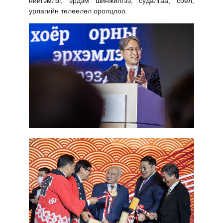
нийгэмлэг, эрдэм шинжилгээ, судалгаа, соёл,
урлагийн төлөөлөл оролцлоо.