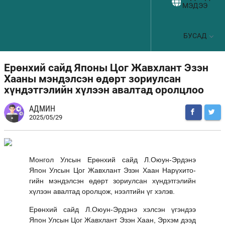
МЭДЭЭ
БУСАД
Ерөнхий сайд Японы Цог Жавхлант Эзэн
Хааны мэндэлсэн өдөрт зориулсан
хүндэтгэлийн хүлээн авалтад оролцлоо
АДМИН
2025/05/29
Монгол Улсын Ерөнхий сайд Л.Оюун-Эрдэнэ
Япон Улсын Цог Жавхлант Эзэн Хаан Нарүхито-
гийн мэндэлсэн өдөрт зориулсан хүндэтгэлийн
хүлээн авалтад оролцож, нээлтийн үг хэлэв.
Ерөнхий сайд Л.Оюун-Эрдэнэ хэлсэн үгэндээ
Япон Улсын Цог Жавхлант Эзэн Хаан, Эрхэм дээд