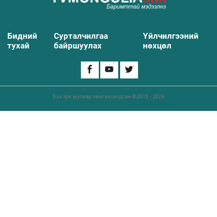
Бидний
Сурталчилгаа
Үйлчилгээний
тухай
байршуулах
нөхцөл
Бүх эрх хуулиар хамгаалагдсан ©2015 - 2026