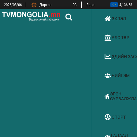
2026/08/06
Дархан
°C
Евро
4,136.68
ОХУ-ын рубль
44.47
Замын-Үүд
°C
БНХАУ-ын юань
532.22
Сүхбаатар
°C
ЭХЛЭЛ
БНСУ-ын вон
2.51
Улаанбаатар
°C
АНУ-ын доллар
3,593.83
УЛС ТӨР
ЭДИЙН ЗАС
НИЙГЭМ
ЭРЭН
СУРВАЛЖЛА
СПОРТ
ГАДААД