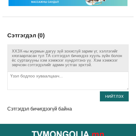
Сэтгэгдэл (0)
ХХЗХ-ны журмын дагуу зүй зохисгүй зарим үг, хэллэгийг
хязгаарласан тул ТА сэтгэгдэл бичихдээ хууль зүйн болон
ёс суртахууны хэм хэмжээг хүндэтгэнэ үү. Хэм хэмжээг
зөрчсөн сэтгэгдэлийг админ устгах эрхтэй.
НИЙТЛЭХ
Сэтгэгдэл бичигдээгүй байна