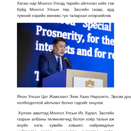
Хатан нар Монгол Улсад төрийн айлчлал хийх гэж
буйд Монгол Улсын төр, Засгийн газар, ард
түмний нэрийн өмнөөс гүн талархал илэрхийлэв.
Япон Улсын Цог Жавхлант Эзэн Хаан Нарүхито, Эрхэм дээд 
холбогдолтой айлчлал болно гэдгийг онцлов.
Хүлээн авалтад Монгол Улсын Их Хурал, Засгийн
газрын албаны төлөөлөгчид болон хоёр талын аж
ахуйн нэгж, хувийн хэвшил, найрамдлын