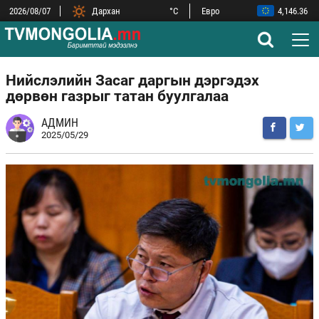
2026/08/07
Дархан
°C
Евро
4,146.36
ОХУ-ын рубль
44.52
Замын-Үүд
°C
БНХАУ-ын юань
532.56
Сүхбаатар
°C
БНСУ-ын вон
2.52
Улаанбаатар
°C
АНУ-ын доллар
3,593.50
Нийслэлийн Засаг даргын дэргэдэх
дөрвөн газрыг татан буулгалаа
АДМИН
2025/05/29