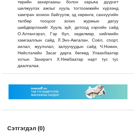
төрийн захиргааны болон харьяа дүүрэгт
шилжуулэх ажлыг хууль тогтоомжийн хүрээнд
хамтран зохион байгуулж, эд хөрөнгө, санхүүгийн
төлбөр тооцоог зохих журмын дагуу
шийдвэрлэхийг Хууль зуй, дотоод хэргийн сайд
О.Алтангэрэл, Гэр бүл, хөдөлмөр, нийгмийн
хамгааллын сайд Л.Энх-Амгалан, Соёл, спорт,
аялал, жуулчлал, залуучуудын сайд Ч.Номин,
Нийслэлийн Засаг дарга бөгөөд Улаанбаатар
хотын Захирагч Х.Нямбаатар нарт тус тус
даалгалаа.
Сэтгэгдэл (0)