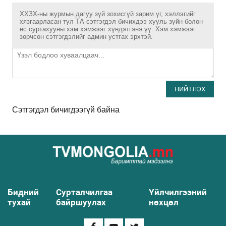
ХХЗХ-ны журмын дагуу зүй зохисгүй зарим үг, хэллэгийг
хязгаарласан тул ТА сэтгэгдэл бичихдээ хууль зүйн болон
ёс суртахууны хэм хэмжээг хүндэтгэнэ үү. Хэм хэмжээг
зөрчсөн сэтгэгдэлийг админ устгах эрхтэй.
НИЙТЛЭХ
Сэтгэгдэл бичигдээгүй байна
Бидний
Сурталчилгаа
Үйлчилгээний
тухай
байршуулах
нөхцөл