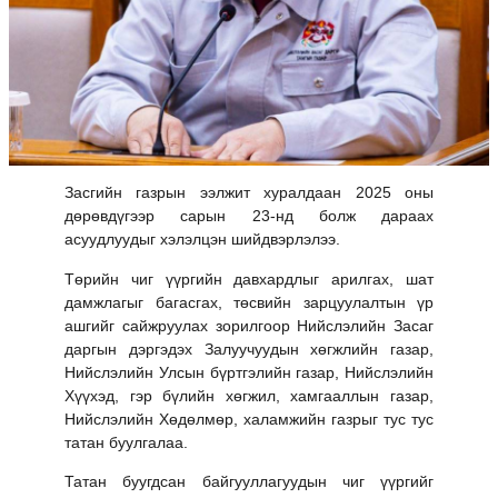
Засгийн газрын ээлжит хуралдаан 2025 оны
дөрөвдүгээр сарын 23-нд болж дараах
асуудлуудыг хэлэлцэн шийдвэрлэлээ.
Төрийн чиг үүргийн давхардлыг арилгах, шат
дамжлагыг багасгах, төсвийн зарцуулалтын үр
ашгийг сайжруулах зорилгоор Нийслэлийн Засаг
даргын дэргэдэх Залуучуудын хөгжлийн газар,
Нийслэлийн Улсын бүртгэлийн газар, Нийслэлийн
Хүүхэд, гэр бүлийн хөгжил, хамгааллын газар,
Нийслэлийн Хөдөлмөр, халамжийн газрыг тус тус
татан буулгалаа.
Татан буугдсан байгууллагуудын чиг үүргийг