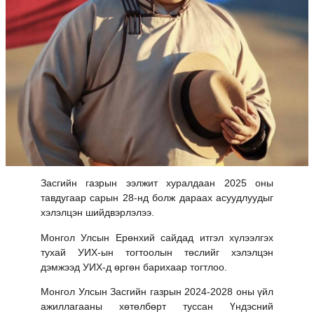
Засгийн газрын ээлжит хуралдаан 2025 оны
тавдугаар сарын 28-нд болж дараах асуудлуудыг
хэлэлцэн шийдвэрлэлээ.
Монгол Улсын Ерөнхий сайдад итгэл хүлээлгэх
тухай УИХ-ын тогтоолын төслийг хэлэлцэн
дэмжээд УИХ-д өргөн барихаар тогтлоо.
Монгол Улсын Засгийн газрын 2024-2028 оны үйл
ажиллагааны хөтөлбөрт туссан Үндэсний