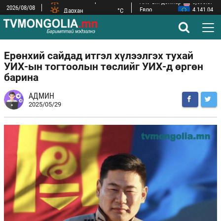
2026/08/08
Дархан
°C
Евро
4,141.04
ОХУ-ын рубль
43.77
Замын-Үүд
°C
БНХАУ-ын юань
532.66
Сүхбаатар
°C
БНСУ-ын вон
2.53
Ерөнхий сайдад итгэл хүлээлгэх тухай
УИХ-ын тогтоолын төслийг УИХ-д өргөн
барина
АДМИН
2025/05/29