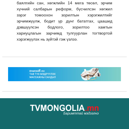
баялгийн сан, хөгжлийн 14 мега төсөл, эрчим
хүчний салбарын реформ, бүсчилсэн хөгжил
зэрэг томоохон зорилтын хэрэгжилтийг
эрчимжүүлж, бодит үр дүнг бататгах, цаашид
дэвшүүлсэн бодлого, зорилтоо хамтын
хариуцлагын зарчимд тулгуурлан тогтвортой
хэрэгжүүлэх нь зүйтэй гэж үзлээ.