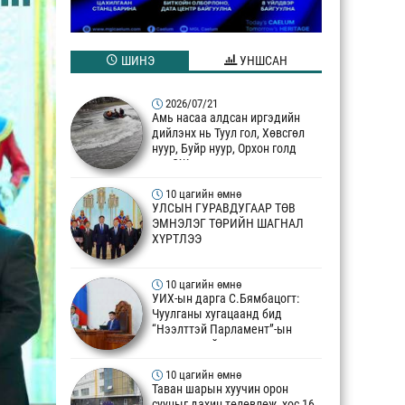
ШИНЭ
УНШСАН
2026/07/21
Амь насаа алдсан иргэдийн
дийлэнх нь Туул гол, Хөвсгөл
нуур, Буйр нуур, Орхон голд
эндЭЖ
10 цагийн өмнө
УЛСЫН ГУРАВДУГААР ТӨВ
ЭМНЭЛЭГ ТӨРИЙН ШАГНАЛ
ХҮРТЛЭЭ
10 цагийн өмнө
УИХ-ын дарга С.Бямбацогт:
Чуулганы хугацаанд бид
“Нээлттэй Парламент”-ын
шинэчлэлийг эхлүүлсэн
10 цагийн өмнө
Таван шарын хуучин орон
сууцыг дахин төлөвлөж, хос 16