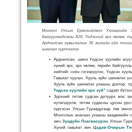
Монгол Улсын Ерөнхийлөгч Ухнаагийн 
байгуулагдсаны 820, Үндэсний эрх чөлөө, т
Ардчилсан хувьсгалын 36 жилийн ойг тохи
шагнал хүртээлээ.
Ардчилсан, шинэ Үндсэн хуулийн агуул
хүний эрх, эрх чөлөө, төрийн байгуулл
нийтийг соён гэгээрүүлэх, Үндсэн хуул
Гавьяат хуульч, Хууль зүйн шинжлэх у
Хууль зүйн шинжлэх ухааны доктор, 
Үндсэн хуулийн эрх зүй”
сэдэвт бүтээ
Зүрхний титэм судсан дотуурх мэс за
нутагшуулж, титэм судасны цусны урс
хүргэсэн Улсын Гуравдугаар төв эмнэ
Монголын анагаах ухааны академийн ги
эмч
Зундуйн Лхагвасүрэн
, Улсын Гур
Хүний гавьяат эмч
Цэдэв-Очирын Тө