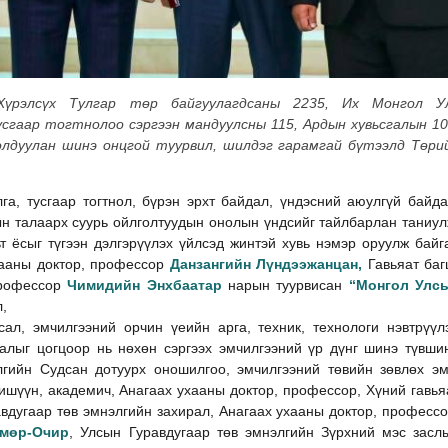
Хүрэлсүх Тулгар төр байгуулагдсаны 2235, Их Монгол У
усгаар тогтнолоо сэргээн мандуулсны 115, Ардын хувьсгалын 10
олдуулан шинэ онцгой туурвил, шилдэг гарамгай бүтээлд Төри
га, тусгаар тогтнол, бүрэн эрхт байдал, үндэсний аюулгүй байда
ын талаарх суурь ойлголтуудын онолын үндсийг тайлбарлан таниул
ьт ёсыг түгээн дэлгэрүүлэх үйлсэд жинтэй хувь нэмэр оруулж байг
хааны доктор, профессор
Данзангийн Лүндээжанцан,
Гавьяат баг
профессор
Чимидийн Энхбаатар
нарын туурвисан
“Монгол Улс
л,
сал, эмчилгээний орчин үеийн арга, техник, технологи нэвтрүүл
галыг цогцоор нь нөхөн сэргээх эмчилгээний үр дүнг шинэ түвши
лгийн Судсан дотуурх оношилгоо, эмчилгээний төвийн зөвлөх эм
шүүн, академич, Анагаах ухааны доктор, профессор, Хүний гавья
авдугаар төв эмнэлгийн захирал, Анагаах ухааны доктор, профессо
мөр-Очир
, Улсын Гуравдугаар төв эмнэлгийн Зүрхний мэс засл