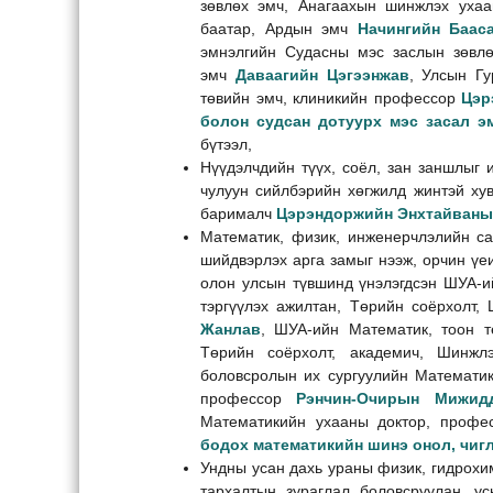
зөвлөх эмч, Анагаахын шинжлэх ухаа
баатар, Ардын эмч
Начингийн Баас
эмнэлгийн Судасны мэс заслын зөвлө
эмч
Даваагийн Цэгээнжав
, Улсын Гу
төвийн эмч, клиникийн профессор
Цэр
болон судсан дотуурх мэс засал эм
бүтээл,
Нүүдэлчдийн түүх, соёл, зан заншлыг 
чулуун сийлбэрийн хөгжилд жинтэй ху
барималч
Цэрэндоржийн Энхтайваны
Математик, физик, инженерчлэлийн с
шийдвэрлэх арга замыг нээж, орчин үеи
олон улсын түвшинд үнэлэгдсэн ШУА-и
тэргүүлэх ажилтан, Төрийн соёрхолт,
Жанлав
, ШУА-ийн Математик, тоон т
Төрийн соёрхолт, академич, Шинж
боловсролын их сургуулийн Математик
профессор
Рэнчин-Очирын Мижид
Математикийн ухааны доктор, проф
бодох математикийн шинэ онол, чиг
Ундны усан дахь ураны физик, гидрохим
тархалтын зураглал боловсруулан, у