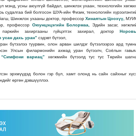
үл мэнд, усны аюулгүй байдал, шинжлэх ухаан, технологийн хөгжи
рь судалгаа бий болгосон ШУА-ийн Физик, технологийн хүрээлэнги
 багш, Шинжлэх ухааны доктор, профессор
Хинаятын Цоохүү
,
МУИ
тор, профессор
Оюунцэцэгийн Болормаа,
Эдийн засаг, хөгжли
аркийн захиргааны гүйцэтгэх захирал, доктор
Норов
 усан дахь уран”
сэдэвт бүтээл,
ран бүтээлээ туурвин, олон арван шилдэг бүтээлээрээ ард түмн
ирсэн Улсын филармонийн ахмад уран бүтээлч, Соёлын гавья
н “Симфони вариац”
хөгжмийн бүтээлд тус тус Төрийн шагн
тсэн эрхмүүдэд болон гэр бүл, хамт олонд нь сайн сайхныг хүс
ндийг өргөн дэвшүүллээ.