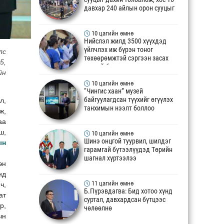
давхар 240 айлын орон сууцыг
ашиглалтад орууллаа
10 цагийн өмнө
Нийслэл жилд 3500 хүүхдэд
үйлчлэх иж бүрэн тоног
лс
төхөөрөмжтэй сэргээн засах
5,
төвтэй боллоо
йн
10 цагийн өмнө
“Чингис хаан” музей
байгуулагдсан түүхийг өгүүлэх
л,
танхимын нээлт боллоо
ж,
аа
ш,
10 цагийн өмнө
Шинэ онцгой туурвил, шилдэг
ын
гарамгай бүтээлүүдэд Төрийн
шагнал хүртээлээ
эн
нд
11 цагийн өмнө
ч,
Б.Пүрэвдагва: Бид хотоо хүнд
ат
суртал, давхардсан бүтцээс
р,
чөлөөлнө
ын