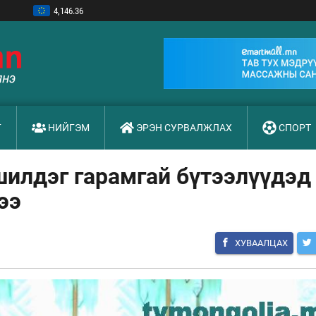
4,146.36
убль
44.52
н юань
532.56
 вон
2.52
доллар
3,593.50
Г
НИЙГЭМ
ЭРЭН СУРВАЛЖЛАХ
СПОРТ
шилдэг гарамгай бүтээлүүдэд
ээ
ХУВААЛЦАХ