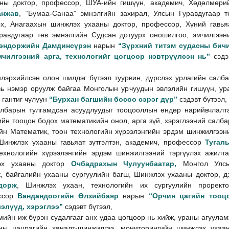
ны доктор, профессор, ШУА-ийн гишүүн, академич, Хөдөлмөри
анжав
, “Бумаа-Санаа” эмнэлгийн захирал, Улсын Гуравдугаар т
х, Анагаахын шинжлэх ухааны доктор, профессор, Хүний гавья
равдугаар төв эмнэлгийн Судсан дотуурх оношилгоо, эмчилгээн
эндоржийн Дамдинсүрэн
нарын
“Зүрхний титэм судасны бич
чилгээний арга, технологийг цогцоор нэвтрүүлсэн нь”
сэдэ
илэрхийлсэн олон шилдэг бүтээл туурвин, дүрслэх урлагийн салба
вь нэмэр оруулж байгаа Монголын урчуудын эвлэлийн гишүүн, ур
гантиг чулуун
“Бурхан багшийн босоо сэрэг дүр”
сэдэвт бүтээл,
албарын тулгамдсан асуудлуудыг тооцооллын өндөр нарийвчлалт
йн тооцон бодох математикийн онол, арга зүй, хэрэглээний салба
йн Математик, тоон технологийн хүрээлэнгийн эрдэм шинжилгээн
 Шинжлэх ухааны гавьяат зүтгэлтэн, академич, профессор
Тугал
ехнологийн хүрээлэнгийн эрдэм шинжилгээний тэргүүлэх ажилта
лэх ухааны доктор
Очбадрахын Чулуунбаатар,
Монгол Улс
, байгалийн ухааны сургуулийн багш, Шинжлэх ухааны доктор, д
дорж
, Шинжлэх ухаан, технологийн их сургуулийн проректо
ессор
Вандандоогийн Өлзийбаяр
нарын
“Орчин цагийн тооц
лэлүүд, хэрэглээ”
сэдэвт бүтээл,
ийн иж бүрэн судалгааг анх удаа цогцоор нь хийж, ураны агуулам
сны цацрагийн хяналт-шинжилгээ, мониторингийн шинжлэх ухаа