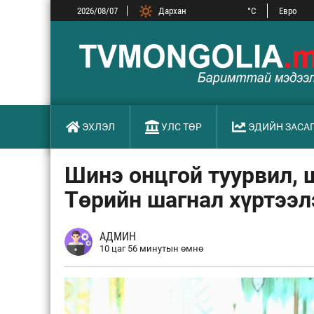
2026/08/07
Дархан
°C
Евро
ОХУ-ын р
Замын-Үүд
°C
БНХАУ-ы
Сүхбаатар
°C
БНСУ-ын
Улаанбаатар
°C
АНУ-ын 
ЭХЛЭЛ
УЛС ТӨР
ЭДИЙН ЗАСА
Шинэ онцгой туурвил, 
Төрийн шагнал хүртээл
АДМИН
10 цаг 56 минутын өмнө