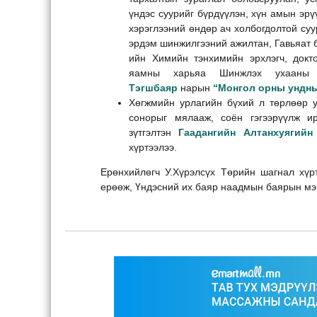
үндэс суурийг бүрдүүлэн, хүн амын эрү
хэрэглээний өндөр ач холбогдолтой суу
эрдэм шинжилгээний ажилтан, Гавьяат
ийн Химийн тэнхимийн эрхлэгч, док
яамны харьяа Шинжлэх ухааны п
Тэгшбаяр
нарын
“Монгол орны ундны
Хөгжмийн урлагийн бүхий л төрлөөр у
сонорыг мялааж, соён гэгээрүүлж 
зүтгэлтэн
Гаадангийн Алтанхуягий
хүртээлээ.
Ерөнхийлөгч У.Хүрэлсүх Төрийн шагнал хүр
ерөөж, Үндэсний их баяр наадмын баярын мэ