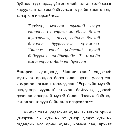
буй жил түүх, ирээдүйн хөгжлийн алтан холбоосыг
харуулсан танхим байгуулсан музейн хамт олонд
талархал илэрхийллээ.
Тэрбээр, монгол түмний оюун
санааны их сэргэн мандлыг дахин
тунхаглаж, түүх, соёлоо дэлхий
дахинаа дуурсгахыг эрхэмлэн,
“Чингис хаан” үндэсний музей
байгуулах шийдвэрийг 7 жилийн
өмнө гаргаж байснаа дурслаа.
Өнгөрсөн хугацаанд “Чингис хаан” үндэсний
музей эх орондоо болон олон арван улсад сан
хөмрөгөө тогтмол толилуулан, “Евразийн музейн
анхдугаар чуулган” зохион байгуулж, дэлхий
дахинаа алдартай музей болон бэхжиж байгаад
сэтгэл хангалуун байгаагаа илэрхийллээ.
“Чингис хаан” үндэсний музей 12 мянга орчим
үзмэртэй. 92 хувь нь эх үзмэр, үлдэх хувь нь
гадаадын улс орны музей, номын сан, архивт