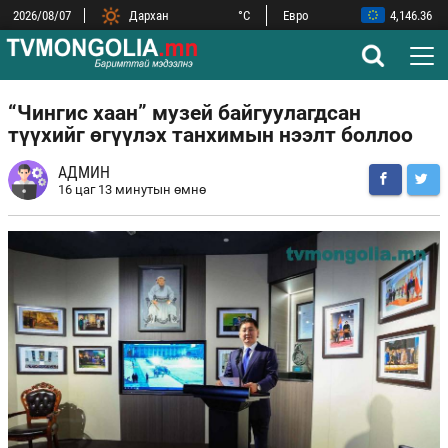
2026/08/07
Дархан
°C
Евро
4,146.36
ОХУ-ын рубль
44.52
Замын-Үүд
°C
БНХАУ-ын юань
532.56
Сүхбаатар
°C
БНСУ-ын вон
2.52
Улаанбаатар
°C
АНУ-ын доллар
3,593.50
“Чингис хаан” музей байгуулагдсан
түүхийг өгүүлэх танхимын нээлт боллоо
АДМИН
16 цаг 13 минутын өмнө