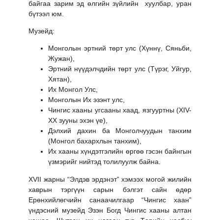
байгаа зарим эд өлгийн зүйлийн хуулбар, уран
бүтээл юм.
Музейд:
Монголын эртний төрт улс (Хүннү, Сяньби,
Жужан),
Эртний нүүдэлчдийн төрт улс (Түрэг, Уйгур,
Хятан),
Их Монгол Улс,
Монголын Их эзэнт улс,
Чингис хааны угсааны хаад, язгууртны (XIV-
XX зууны эхэн үе),
Дэлхий дахин ба Монголчуудын танхим
(Монгол бахархлын танхим),
Их хааны хүндэтгэлийн өргөө гэсэн байнгын
үзмэрийг нийтэд толилуулж байна.
XVII жарны “Элдэв эрдэнэт” хэмээх могой жилийн
хаврын тэргүүн сарын бэлгэт сайн өдөр
Ерөнхийлөгчийн санаачилгаар “Чингис хаан”
үндэсний музейд Эзэн Богд Чингис хааны алтан