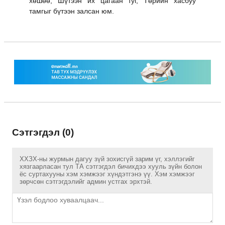
хөшөө, Шүтээн их цагаан туг, Төрийн хасбуу
тамгыг бүтээн залсан юм.
Сэтгэгдэл (0)
ХХЗХ-ны журмын дагуу зүй зохисгүй зарим үг, хэллэгийг
хязгаарласан тул ТА сэтгэгдэл бичихдээ хууль зүйн болон
ёс суртахууны хэм хэмжээг хүндэтгэнэ үү. Хэм хэмжээг
зөрчсөн сэтгэгдэлийг админ устгах эрхтэй.