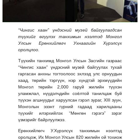
“Чингис хаан” үндэсний музей байгуулагдсан
түүхийг өгүүлэх танхимын нээлтэд Монгол
Улсын Ерөнхийлөгч Ухнаагийн Хүрэлсүх
оролцлоо.
Түүхийн танхимд Монгол Улсын Засгийн газраас
“Чингис хаан” үндэсний музей байгуулах тухай
гаргасан анхны тогтоолоос эхлээд улс орнуудын
хаад, төрийн тэргүүн, нэр хүндтэй эрхмүүдийн
Монгол төрийн 2,000 гаруй жилийн түүхэн
уламжлал, нүүдэлчдийн соёлтой танилцаж буй
түүхэн агшнуудыг харуулсан гэрэл зураг, XIII зуун,
Монголын эзэнт гүрний гадаад харилцааны
түүхийг илэрхийлэх “Мөнгөн гэрэгэ” зэрэг
үзмэрийг байрлуулжээ.
Ерөнхийлөгч У.Хүрэлсүх танхимын нээлтэд
оролцож, Их Монгол Улсын 820 жилийн ой тохиож