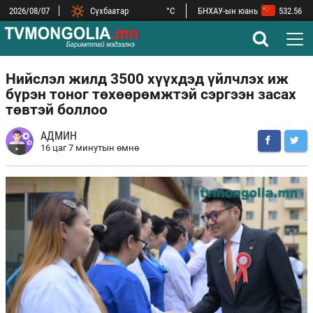
2026/08/07
Сүхбаатар
°C
БНХАУ-ын юань
532.56
БНСУ-ын вон
2.52
Улаанбаатар
°C
АНУ-ын доллар
3,593.50
Дархан
°C
Евро
4,146.36
Замын-Үүд
°C
ОХУ-ын рубль
44.52
Нийслэл жилд 3500 хүүхдэд үйлчлэх иж
бүрэн тоног төхөөрөмжтэй сэргээн засах
төвтэй боллоо
АДМИН
16 цаг 7 минутын өмнө