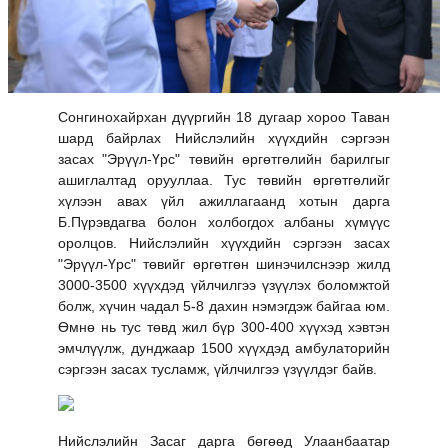
Сонгинохайрхан дүүргийн 18 дугаар хороо Таван
шард байрлах Нийслэлийн хүүхдийн сэргээн
засах "Эрүүл-Үрс" төвийн өргөтгөлийн барилгыг
ашиглалтад орууллаа. Тус төвийн өргөтгөлийг
хүлээн авах үйл ажиллагаанд хотын дарга
Б.Пүрэвдагва болон холбогдох албаны хүмүүс
оролцов. Нийслэлийн хүүхдийн сэргээн засах
"Эрүүл-Үрс" төвийг өргөтгөн шинэчилснээр жилд
3000-3500 хүүхдэд үйлчилгээ үзүүлэх боломжтой
болж, хүчин чадал 5-8 дахин нэмэгдэж байгаа юм.
Өмнө нь тус төвд жил бүр 300-400 хүүхэд хэвтэн
эмчлүүлж, дунджаар 1500 хүүхдэд амбулаторийн
сэргээн засах тусламж, үйлчилгээ үзүүлдэг байв.
Нийслэлийн Засаг дарга бөгөөд Улаанбаатар