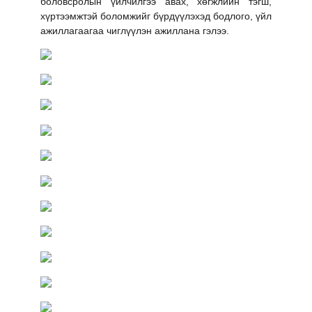
боловсролын үйлчилгээ авах, хөгжлийн тэгш,
хүртээмжтэй боломжийг бүрдүүлэхэд бодлого, үйл
ажиллагаагаа чиглүүлэн ажиллана гэлээ.