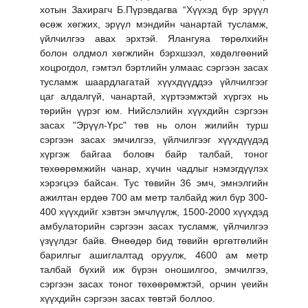
хотын Захирагч Б.Пүрэвдагва “Хүүхэд бүр эрүүл
өсөж хөгжих, эрүүл мэндийн чанартай тусламж,
үйлчилгээ авах эрхтэй. Ялангуяа төрөлхийн
болон олдмол хөгжлийн бэрхшээл, хөдөлгөөний
хоцрогдол, гэмтэл бэртлийн улмаас сэргээн засах
тусламж шаардлагатай хүүхдүүддээ үйлчилгээг
цаг алдалгүй, чанартай, хүртээмжтэй хүргэх нь
төрийн үүрэг юм. Нийслэлийн хүүхдийн сэргээн
засах "Эрүүл-Үрс" төв нь олон жилийн турш
сэргээн засах эмчилгээ, үйлчилгээг хүүхдүүдэд
хүргэж байгаа боловч байр талбай, тоног
төхөөрөмжийн чанар, хүчин чадлыг нэмэгдүүлэх
хэрэгцээ байсан. Тус төвийн 36 эмч, эмнэлгийн
ажилтан ердөө 700 ам метр талбайд жил бүр 300-
400 хүүхдийг хэвтэн эмчлүүлж, 1500-2000 хүүхдэд
амбулаторийн сэргээн засах тусламж, үйлчилгээ
үзүүлдэг байв. Өнөөдөр бид төвийн өргөтгөлийн
барилгыг ашиглалтад оруулж, 4600 ам метр
талбай бүхий иж бүрэн оношилгоо, эмчилгээ,
сэргээн засах тоног төхөөрөмжтэй, орчин үеийн
хүүхдийн сэргээн засах төвтэй боллоо.