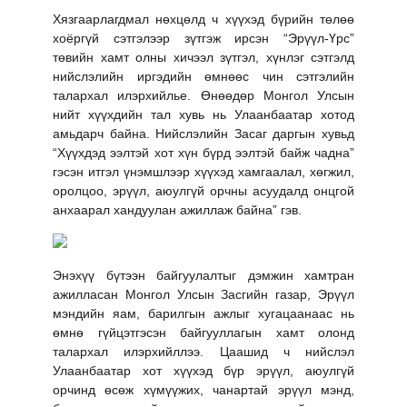
Хязгаарлагдмал нөхцөлд ч хүүхэд бүрийн төлөө
хоёргүй сэтгэлээр зүтгэж ирсэн “Эрүүл-Үрс”
төвийн хамт олны хичээл зүтгэл, хүнлэг сэтгэлд
нийслэлийн иргэдийн өмнөөс чин сэтгэлийн
талархал илэрхийлье. Өнөөдөр Монгол Улсын
нийт хүүхдийн тал хувь нь Улаанбаатар хотод
амьдарч байна. Нийслэлийн Засаг даргын хувьд
“Хүүхдэд ээлтэй хот хүн бүрд ээлтэй байж чадна”
гэсэн итгэл үнэмшлээр хүүхэд хамгаалал, хөгжил,
оролцоо, эрүүл, аюулгүй орчны асуудалд онцгой
анхаарал хандуулан ажиллаж байна” гэв.
Энэхүү бүтээн байгуулалтыг дэмжин хамтран
ажилласан Монгол Улсын Засгийн газар, Эрүүл
мэндийн яам, барилгын ажлыг хугацаанаас нь
өмнө гүйцэтгэсэн байгууллагын хамт олонд
талархал илэрхийллээ. Цаашид ч нийслэл
Улаанбаатар хот хүүхэд бүр эрүүл, аюулгүй
орчинд өсөж хүмүүжих, чанартай эрүүл мэнд,